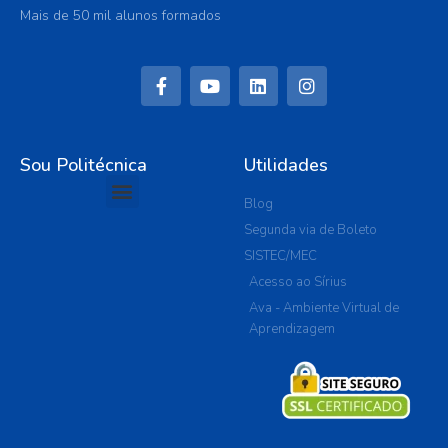
Mais de 50 mil alunos formados
Sou Politécnica
Utilidades
Blog
Segunda via de Boleto
SISTEC/MEC
Acesso ao Sírius
Ava - Ambiente Virtual de
Aprendizagem