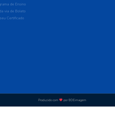
rama de Ensino
a via de Boleto
seu Certificado
Produzido com
por BDEimagem