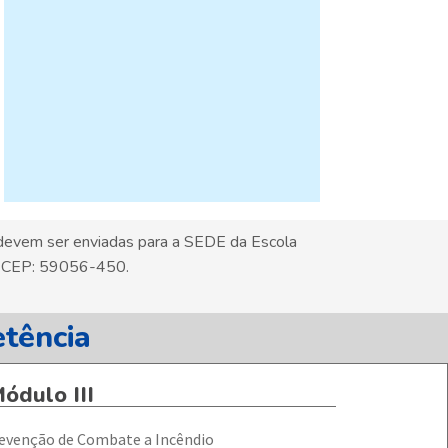
 devem ser enviadas para a SEDE da Escola
 – CEP: 59056-450.
tência
ódulo III
evenção de Combate a Incêndio