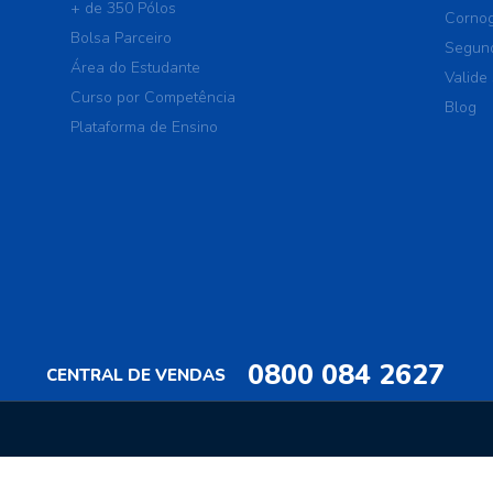
+ de 350 Pólos
Cornog
Bolsa Parceiro
Segund
Área do Estudante
Valide 
Curso por Competência
Blog
Plataforma de Ensino
0800 084 2627
CENTRAL DE VENDAS