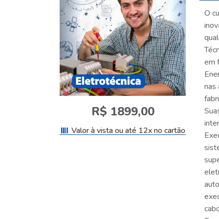
O cu
inov
qual
Técn
em f
Ener
nas 
fabr
R$ 1899,00
Suas
inte
Valor à vista ou até 12x no cartão
Exec
sist
supe
elet
auto
exec
cabo