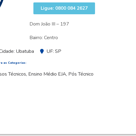
Ligue: 0800 084 2627
Dom João III – 197
Bairro: Centro
Cidade: Ubatuba
UF: SP
a as Categorias:
sos Técnicos
,
Ensino Médio EJA
,
Pós Técnico