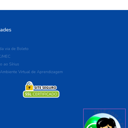
dades
a via de Boleto
C/MEC
o ao Sírius
 Ambiente Virtual de Aprendizagem