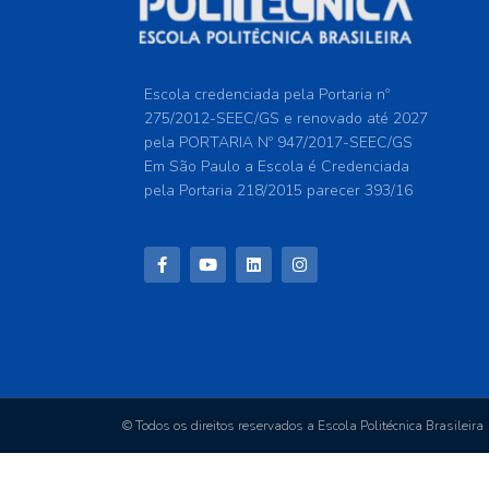
Escola credenciada pela Portaria nº
275/2012-SEEC/GS e renovado até 2027
pela PORTARIA Nº 947/2017-SEEC/GS
Em São Paulo a Escola é Credenciada
pela Portaria 218/2015 parecer 393/16
© Todos os direitos reservados a Escola Politécnica Brasileira