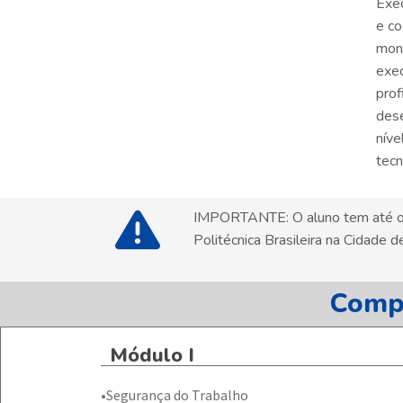
Exec
e co
mont
exec
prof
dese
níve
tecn
IMPORTANTE: O aluno tem até o f
Politécnica Brasileira na Cidad
Compo
Módulo I
•Segurança do Trabalho