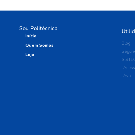
Sou Politécnica
Utili
Início
Blog
Quem Somos
Segund
Loja
SISTE
Acess
Ava -