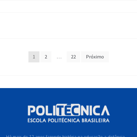
1
2
…
22
Próximo
Há mais de 12 anos fazendo história na educação a distância.