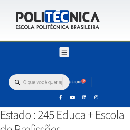
0
R$
0,00
Estado :
245 Educa + Escola
de Profissões