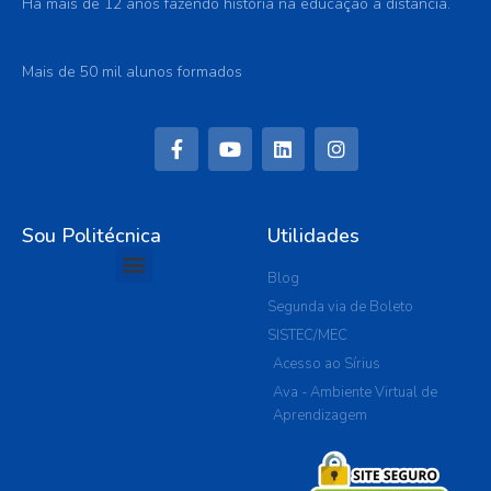
Há mais de 12 anos fazendo história na educação a distância.
Mais de 50 mil alunos formados
Sou Politécnica
Utilidades
Blog
Segunda via de Boleto
SISTEC/MEC
Acesso ao Sírius
Ava - Ambiente Virtual de
Aprendizagem