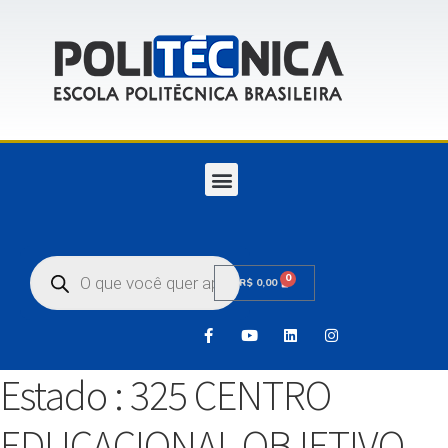
0
R$
0,00
Estado :
325 CENTRO
EDUCACIONAL OBJETIVO