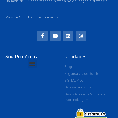
Há mais de 12 anos fazendo história na educação a distância.
Mais de 50 mil alunos formados
Sou Politécnica
Utilidades
Blog
Segunda via de Boleto
SISTEC/MEC
Acesso ao Sírius
Ava - Ambiente Virtual de
Aprendizagem