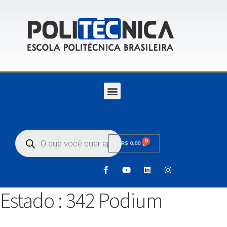
0
R$
0,00
Estado :
342 Podium