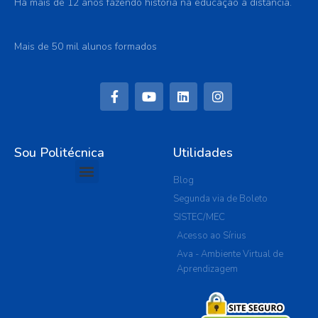
Há mais de 12 anos fazendo história na educação a distância.
Mais de 50 mil alunos formados
Sou Politécnica
Utilidades
Blog
Segunda via de Boleto
SISTEC/MEC
Acesso ao Sírius
Ava - Ambiente Virtual de
Aprendizagem