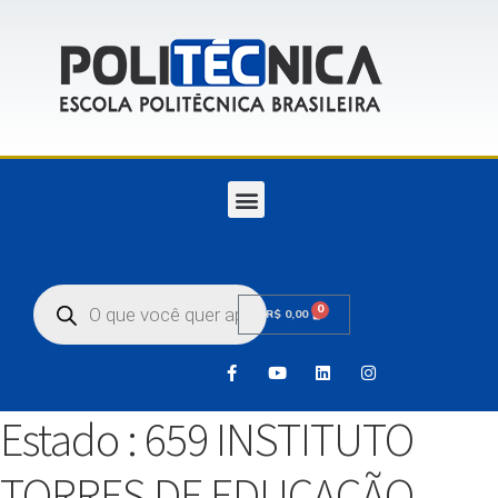
0
R$
0,00
Estado :
659 INSTITUTO
TORRES DE EDUCAÇÃO