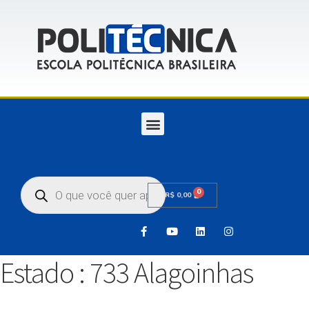
0
R$
0,00
Estado :
733 Alagoinhas