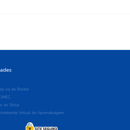
dades
a via de Boleto
C/MEC
o ao Sírius
 Ambiente Virtual de Aprendizagem