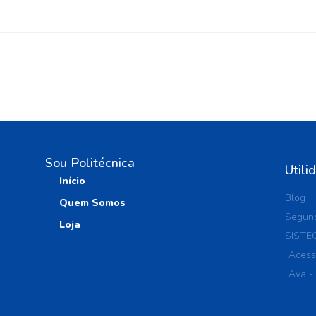
Sou Politécnica
Utili
Início
Blog
Quem Somos
Segund
Loja
SISTE
Acess
Ava -