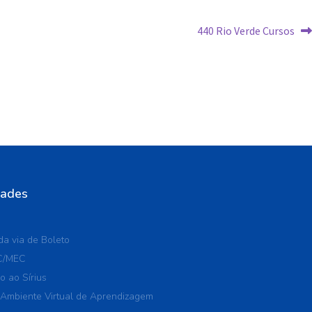
440 Rio Verde Cursos
dades
a via de Boleto
C/MEC
o ao Sírius
 Ambiente Virtual de Aprendizagem