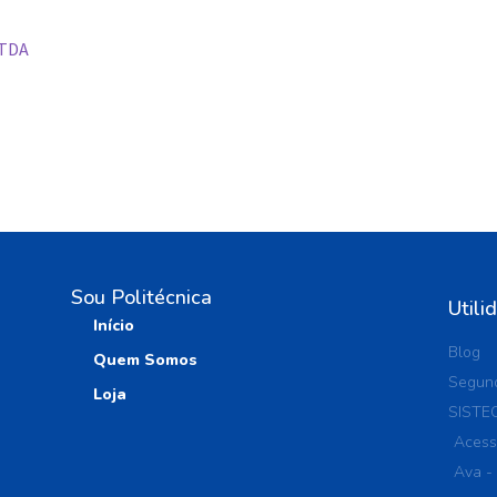
LTDA
Sou Politécnica
Utili
Início
Blog
Quem Somos
Segund
Loja
SISTE
Acess
Ava -