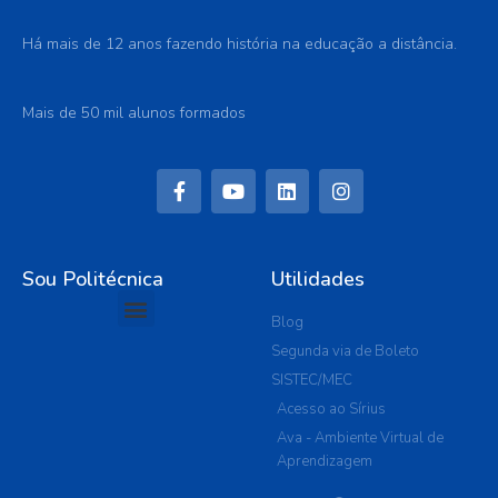
Há mais de 12 anos fazendo história na educação a distância.
Mais de 50 mil alunos formados
Sou Politécnica
Utilidades
Blog
Segunda via de Boleto
SISTEC/MEC
Acesso ao Sírius
Ava - Ambiente Virtual de
Aprendizagem