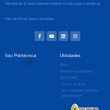
Há mais de 12 anos fazendo história na educação a distância.
Mais de 50 mil alunos formados
Sou Politécnica
Utilidades
Blog
Segunda via de Boleto
SISTEC/MEC
Acesso ao Sírius
Ava - Ambiente Virtual de
Aprendizagem