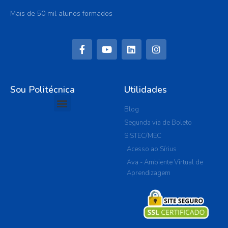
Mais de 50 mil alunos formados
Sou Politécnica
Utilidades
Blog
Segunda via de Boleto
SISTEC/MEC
Acesso ao Sírius
Ava - Ambiente Virtual de
Aprendizagem