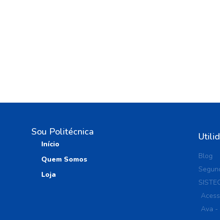
Sou Politécnica
Utili
Início
Blog
Quem Somos
Segund
Loja
SISTE
Acess
Ava -