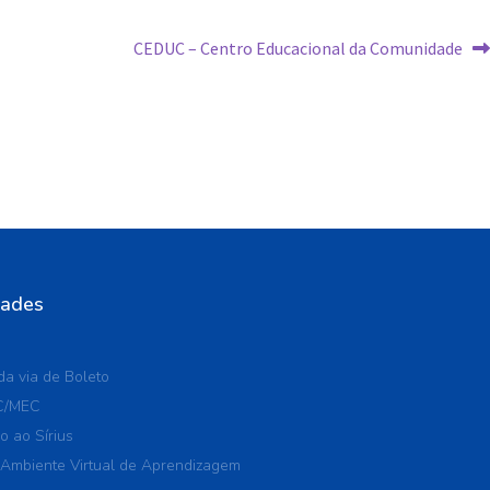
CEDUC – Centro Educacional da Comunidade
dades
a via de Boleto
C/MEC
o ao Sírius
 Ambiente Virtual de Aprendizagem