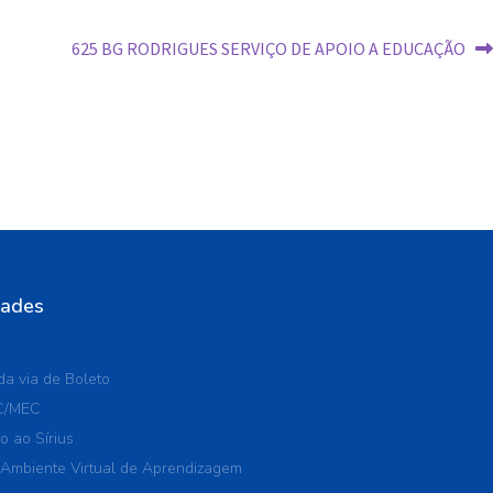
625 BG RODRIGUES SERVIÇO DE APOIO A EDUCAÇÃO
dades
a via de Boleto
C/MEC
o ao Sírius
 Ambiente Virtual de Aprendizagem