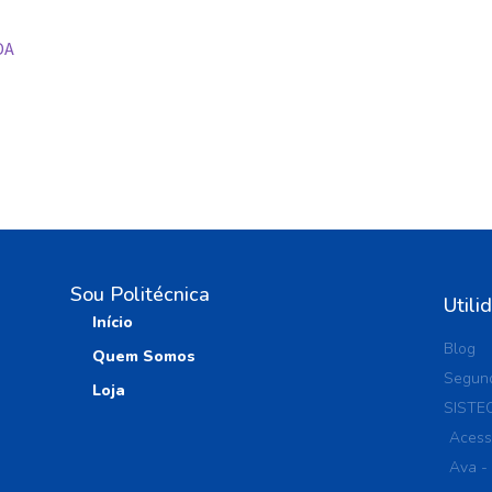
DA
Sou Politécnica
Utili
Início
Blog
Quem Somos
Segund
Loja
SISTE
Acess
Ava -