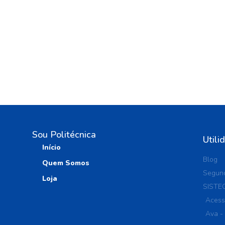
Sou Politécnica
Utili
Início
Blog
Quem Somos
Segund
Loja
SISTE
Acess
Ava -