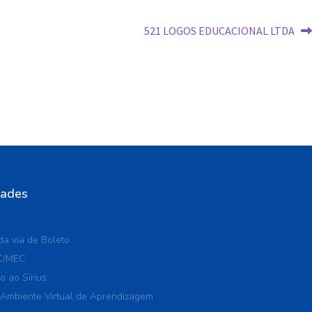
521 LOGOS EDUCACIONAL LTDA
dades
a via de Boleto
C/MEC
o ao Sírius
 Ambiente Virtual de Aprendizagem