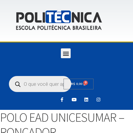
0
R$
0,00
POLO EAD UNICESUMAR –
RONCADOR