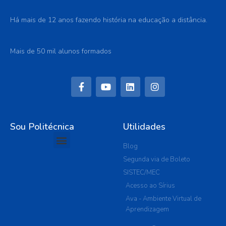
Há mais de 12 anos fazendo história na educação a distância.
Mais de 50 mil alunos formados
Sou Politécnica
Utilidades
Blog
Segunda via de Boleto
SISTEC/MEC
Acesso ao Sírius
Ava - Ambiente Virtual de
Aprendizagem