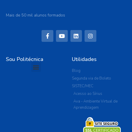
Mais de 50 mil alunos formados
Sou Politécnica
Utilidades
Blog
Segunda via de Boleto
SISTEC/MEC
Acesso ao Sírius
Ava - Ambiente Virtual de
Aprendizagem