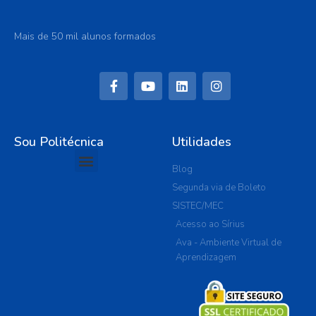
Mais de 50 mil alunos formados
Sou Politécnica
Utilidades
Blog
Segunda via de Boleto
SISTEC/MEC
Acesso ao Sírius
Ava - Ambiente Virtual de
Aprendizagem