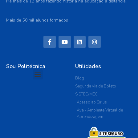
Há mais de 12 anos fazendo história na educação a distância.
Mais de 50 mil alunos formados
Sou Politécnica
Utilidades
Blog
Segunda via de Boleto
SISTEC/MEC
Acesso ao Sírius
Ava - Ambiente Virtual de
Aprendizagem